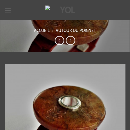
Passer
au
contenu
ACCUEIL
/
AUTOUR DU POIGNET