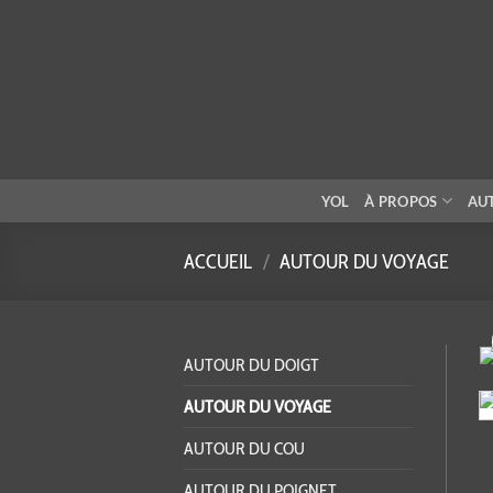
Passer
au
contenu
YOL
À PROPOS
AU
ACCUEIL
/
AUTOUR DU VOYAGE
AUTOUR DU DOIGT
AUTOUR DU VOYAGE
AUTOUR DU COU
AUTOUR DU POIGNET