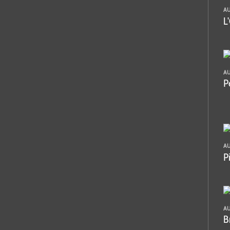
A
L
A
P
A
P
A
B