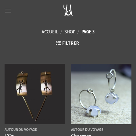
Passer
au
contenu
ACCUEIL
/
SHOP
/
PAGE 3
FILTRER
AUTOUR DU VOYAGE
AUTOUR DU VOYAGE