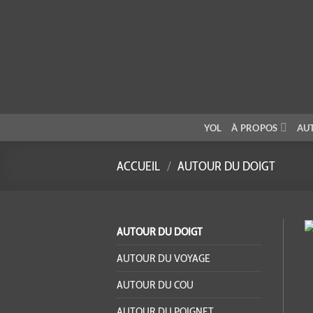
Passer
au
contenu
YOL
À PROPOS
AU
ACCUEIL
/
AUTOUR DU DOIGT
AUTOUR DU DOIGT
AUTOUR DU VOYAGE
AUTOUR DU COU
AUTOUR DU POIGNET