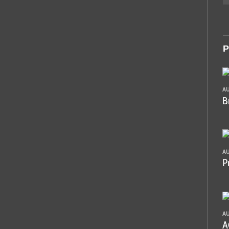
P
A
B
A
P
A
A