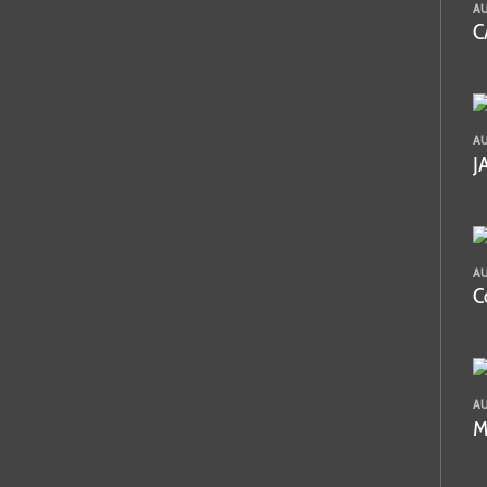
A
C
A
J
A
C
A
M