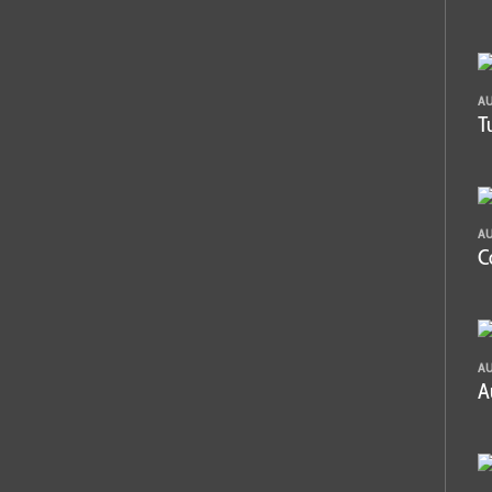
A
T
A
C
A
A